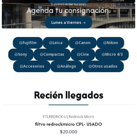
Si quieres vender tus cosas
Agenda tu consignación.
Lunes a Viernes
Fujifilm
Leica
Canon
Nikon
Sony
Compactas
Cine
Micro 4/3
Accesorios
Análogo
Otros usados
Recién llegados
FTLRRDRCK-U
|
Redrock Micro
Nuevo
filtro redrockmicro CPL- USADO
$20.000