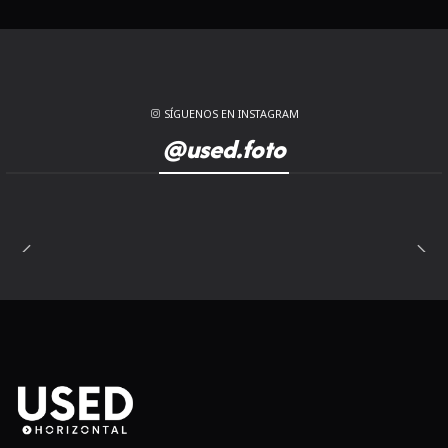
USED.cl
USED.cl
USED.cl
USED.cl
SÍGUENOS EN INSTAGRAM
@used.foto