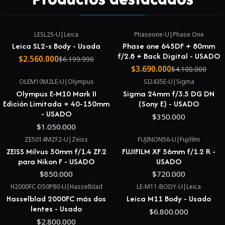
LESL2S-U
|
Leica
Phaseone-U
|
Phase One
-59%
-10%
Leica SL2-s Body - Usada
Phase one 645DF + 80mm
f/2.8 + Back Digital - USADO
$2.560.000
$6.199.990
$3.690.000
$4.100.000
OLEM10M2LE-U
|
Olympus
SI2435E-U
|
Sigma
Olympus E-M10 Mark II
Sigma 24mm f/3.5 DG DN
Edición Limitada + 40-150mm
(Sony E) - USADO
- USADO
$350.000
$1.050.000
ZE5014MZF2-U
|
Zeiss
FUJINON56-U
|
Fujifilm
ZEISS Milvus 50mm f/1.4 ZF.2
FUJIFILM XF 56mm f/1.2 R -
para Nikon F - USADO
USADO
$850.000
$720.000
H2000FC-D50P80-U
|
Hasselblad
LE-M11-BODY-U
|
Leica
No disponible
Hasselblad 2000FC más dos
Leica M11 Body - Usado
lentes - Usado
$6.800.000
$2.800.000