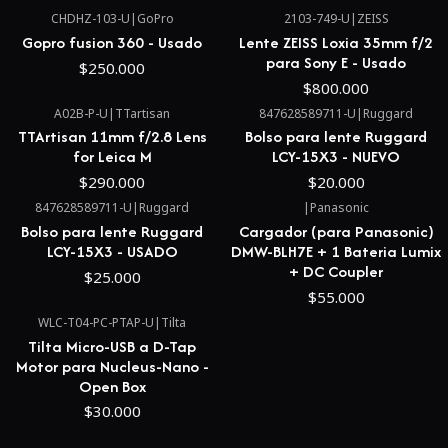
CHDHZ-103-U
|
GoPro
2103-749-U
|
ZEISS
Gopro fusion 360 - Usado
Lente ZEISS Loxia 35mm f/2
para Sony E - Usado
$250.000
$800.000
A02B-P-U
|
TTartisan
847628589711-U
|
Ruggard
TTArtisan 11mm f/2.8 Lens
Bolso para lente Ruggard
for Leica M
LCY-15X3 - NUEVO
$290.000
$20.000
847628589711-U
|
Ruggard
|
Panasonic
Bolso para lente Ruggard
Cargador (para Panasonic)
LCY-15X3 - USADO
DMW-BLH7E + 1 Bateria Lumix
+ DC Coupler
$25.000
$55.000
WLC-T04-PC-PTAP-U
|
Tilta
Tilta Micro-USB a D-Tap
Motor para Nucleus-Nano -
Open Box
$30.000