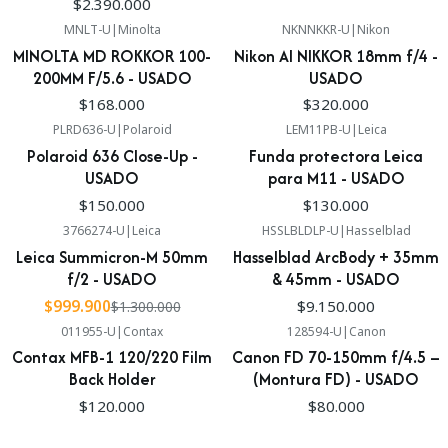
$2.390.000
MNLT-U
|
Minolta
NKNNKKR-U
|
Nikon
MINOLTA MD ROKKOR 100-
Nikon AI NIKKOR 18mm f/4 -
200MM F/5.6 - USADO
USADO
$168.000
$320.000
PLRD636-U
|
Polaroid
LEM11PB-U
|
Leica
Polaroid 636 Close-Up -
Funda protectora Leica
USADO
para M11 - USADO
$150.000
$130.000
3766274-U
|
Leica
HSSLBLDLP-U
|
Hasselblad
-23%
Leica Summicron-M 50mm
Hasselblad ArcBody + 35mm
f/2 - USADO
& 45mm - USADO
$999.900
$9.150.000
$1.300.000
011955-U
|
Contax
128594-U
|
Canon
Contax MFB-1 120/220 Film
Canon FD 70-150mm f/4.5 –
Back Holder
(Montura FD) - USADO
$120.000
$80.000