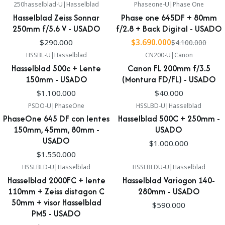
250hasselblad-U
|
Hasselblad
Phaseone-U
|
Phase One
-10%
Hasselblad Zeiss Sonnar
Phase one 645DF + 80mm
250mm f/5.6 V - USADO
f/2.8 + Back Digital - USADO
$290.000
$3.690.000
$4.100.000
HSSBL-U
|
Hasselblad
CN200-U
|
Canon
Hasselblad 500c + Lente
Canon FL 200mm f/3.5
150mm - USADO
(Montura FD/FL) - USADO
$1.100.000
$40.000
PSDO-U
|
PhaseOne
HSSLBD-U
|
Hasselblad
PhaseOne 645 DF con lentes
Hasselblad 500C + 250mm -
150mm, 45mm, 80mm -
USADO
USADO
$1.000.000
$1.550.000
HSSLBLD-U
|
Hasselblad
HSSLBLDU-U
|
Hasselblad
Hasselblad 2000FC + lente
Hasselblad Variogon 140-
110mm + Zeiss distagon C
280mm - USADO
50mm + visor Hasselblad
$590.000
PM5 - USADO