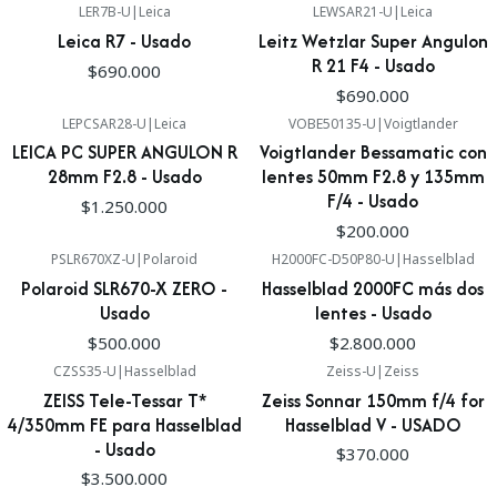
LER7B-U
|
Leica
LEWSAR21-U
|
Leica
Leica R7 - Usado
Leitz Wetzlar Super Angulon
R 21 F4 - Usado
$690.000
$690.000
LEPCSAR28-U
|
Leica
VOBE50135-U
|
Voigtlander
LEICA PC SUPER ANGULON R
Voigtlander Bessamatic con
28mm F2.8 - Usado
lentes 50mm F2.8 y 135mm
F/4 - Usado
$1.250.000
$200.000
PSLR670XZ-U
|
Polaroid
H2000FC-D50P80-U
|
Hasselblad
Polaroid SLR670-X ZERO -
Hasselblad 2000FC más dos
Usado
lentes - Usado
$500.000
$2.800.000
CZSS35-U
|
Hasselblad
Zeiss-U
|
Zeiss
ZEISS Tele-Tessar T*
Zeiss Sonnar 150mm f/4 for
4/350mm FE para Hasselblad
Hasselblad V - USADO
- Usado
$370.000
$3.500.000