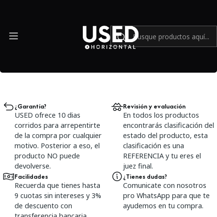
Inicio
Cámaras y lentes análogos
Cámaras y lentes análogos
Filtros
¿Garantía?
Revisión y evaluación
USED ofrece 10 dias
En todos los productos
corridos para arrepentirte
encontrarás clasificación del
de la compra por cualquier
estado del producto, esta
motivo. Posterior a eso, el
clasificación es una
producto NO puede
REFERENCIA y tu eres el
devolverse.
juez final.
Facilidades
¿Tienes dudas?
Recuerda que tienes hasta
Comunicate con nosotros
9 cuotas sin intereses y 3%
pro WhatsApp para que te
de descuento con
ayudemos en tu compra.
transferencia bancaria