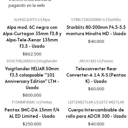
pagando en la web
ALPA6C2LNTS-U
|
Alpa
STRBLTZ80200MD-U
|
Starblitz
Alpa mod. 6C negra con
Starblitz 80-200mm F4.5-5.5
Alpa-Curtagon 35mm f2.8 y
montura Minolta MD - Usado
Alpa-Tele-Xenar 135mm
$40.000
f3.5 - Usado
$862.500
VOIGTHELIAR50-U
|
Voigtlander
ARCA14XS-U
|
Pentax
Voigtlander HELIAR 50mm
Teleconverter Rear
f3.5 colaspsable “101
Converter-A 1.4 X-S (Pentax
Anniversary Edition” LTM -
K) - Usado
Usado
$60.000
$800.000
P15MMF4SMC-U
|
Pentax
LEITZWEZTLAR-U
|
LEITZ WEZTLAR
Pentax SMC-DA 15mm f/4
Cuerpo Intercambiable de
AL ED Limited - Usado
rollo para ADOX 300 - Usado
$250.000
$40.000