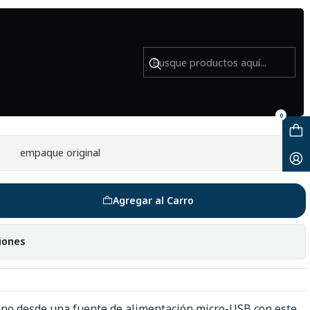
us-Nano - Open Box
a D-Tap Motor para Nucleus-Nano -
0
empaque original
Agregar al Carro
iones
o desde una fuente de alimentación micro-USB con este