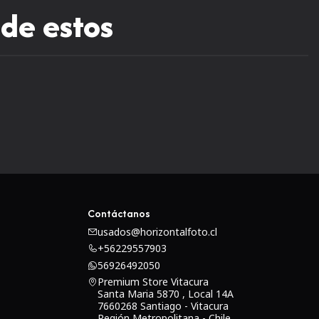
 de estos
Contáctanos
usados@horizontalfoto.cl
+56229557903
56926492050
Premium Store Vitacura
Santa Maria 5870 , Local 14A
7660268 Santiago - Vitacura
Región Metropolitana - Chile