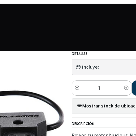
Accesorios en general
Tilta Micro-USB a D-Tap Motor para Nucle
|
Tilta Micro-USB 
Open Box
DETALLES
📦 Incluye:
Cantidad
Mostrar stock de ubicac
DESCRIPCIÓN
Power su motor Nucleus-Nan