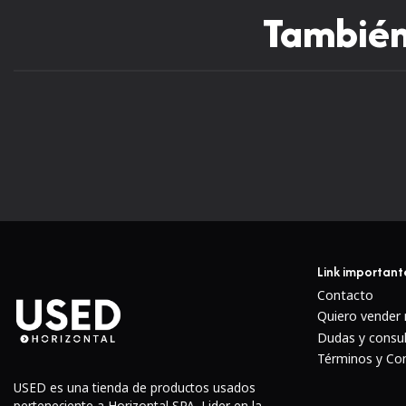
También 
Link important
Contacto
Quiero vender
Dudas y consu
Términos y Co
USED es una tienda de productos usados
perteneciente a Horizontal SPA. Lider en la