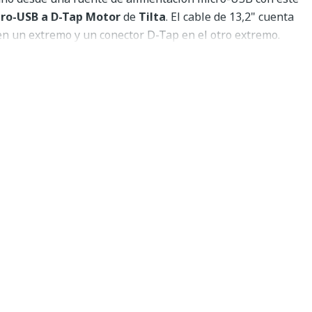
cro-USB a D-Tap Motor
de
Tilta
. El cable de 13,2" cuenta
n un extremo y un conector D-Tap en el otro extremo.