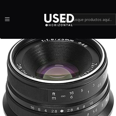
Inicio
Mundo M43
7artisans Photoelectric 25mm f/1.8 para Micro Cuatro Tercios -
Usado