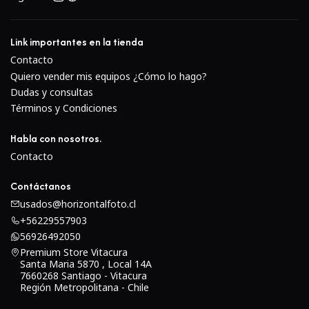
El diseño modular del Kiev-88 permite:
Link importantes en la tienda
Cambiar rápidamente entre distintos rollos de
Contacto
película
Quiero vender mis equipos ¿Cómo lo hago?
Alternar entre películas color y blanco/negro durante
Dudas y consultas
una sesión
Términos y Condiciones
Preparar múltiples respaldos previamente cargados
Optimizar el flujo de trabajo en fotografía de estudio
Habla con nosotros.
Contacto
Compatibilidad
Contáctanos
usados@horizontalfoto.cl
Compatible con cámaras del sistema:
+56229557903
56926492050
Kiev 88
Premium Store Vitacura
Variantes y cuerpos derivados del sistema Kiev medio
Santa Maria 5870 , Local 14A
7660268 Santiago - Vitacura
formato
Región Metropolitana - Chile