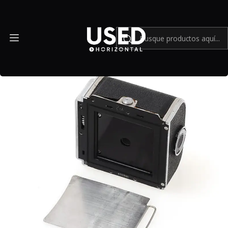
Inicio
Cámaras y lentes análogos
Back Kiev-88 - USADO