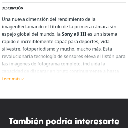
DESCRIPCIÓN
Una nueva dimensión del rendimiento de la
imagenReclamando el título de la primera cámara sin
espejo global del mundo, la
Sony a9 III
es un sistema
rápido e increíblemente capaz para deportes, vida
silvestre, fotoperiodismo y mucho, mucho más. Esta
revolucionaria tecnología de sensores eleva el listón para
las imágenes de fotograma completo, incluida la
capacidad de disparar en bruto continuamente a hasta
120 fps y disfrutar de la sincronización del flash hasta la
Leer más
velocidad máxima de obturación de 1/80.000 de segundo.
La combinación de la funcionalidad de este sensor de 24,6
MP con el potente procesador BIONZ XR de Sony y la
unidad de procesamiento de IA da como resultado un
sistema que proporcionará un rendimiento inigualable
También podría interesarte
para aquellos que buscan un sistema de cámara