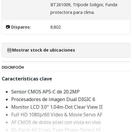
BT261009, Trípode Soligor, Funda
protectora para clima.
📷 Disparos:
8.802
Mostrar stock de ubicaciones
DESCRIPCIÓN
Características clave
Sensor CMOS APS-C de 20.2MP
Procesadores de imagen Dual DIGIC 6
Monitor LCD 3.0" 1.04m-Dot Clear View II
Full HD 1080p/60 Video & Movie Servo AF
AF CMOS de doble píxel con vista en vivo
65-Point All Cross-Type Phase-Detect AF