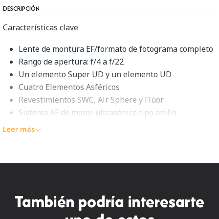
DESCRIPCIÓN
Características clave
Lente de montura EF/formato de fotograma completo
Rango de apertura: f/4 a f/22
Un elemento Super UD y un elemento UD
Cuatro Elementos Asféricos
Revestimientos SWC, Air Sphere y Flúor
Sistema AF de motor ultrasónico tipo anillo
Construcción sellada por el clima
Leer más
Diafragma redondeado de 9 hojas
Descripción general de Canon EF
11-24mm f/4L USM
También podría interesarte
Un zoom gran angular verdaderamente versátil con un
diseño óptico avanzado y una apertura máxima constante