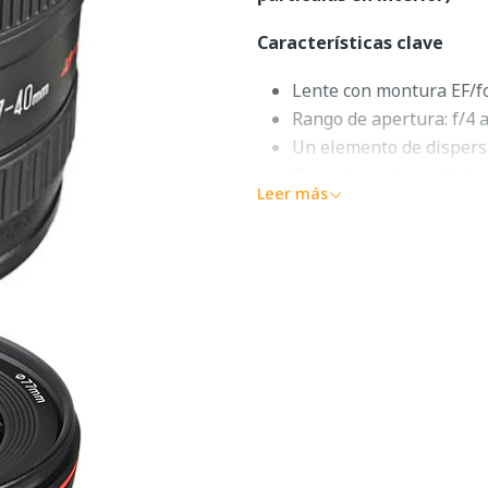
Características clave
Lente con montura EF/f
Rango de apertura: f/4 a
Un elemento de dispers
Tres elementos asféric
Leer más
Recubrimiento Super S
Sistema AF de motor ult
Construcción sellada co
Diafragma redondeado 
Canon EF 17
Descripción 
El objetivo EF 17-40 mm f
objetivo de
Canon
Zoom de l