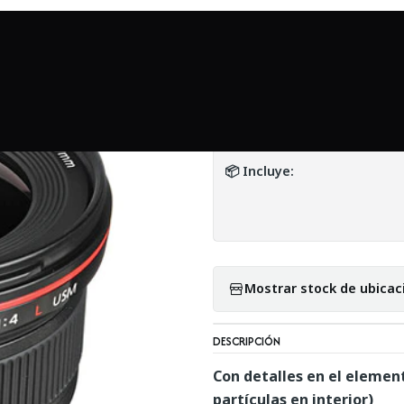
Inicio
Mundo Canon
Canon EF 17-40 mm f/4L USM - Usado
|
Canon EF 17-40 
DETALLES
📦 Incluye:
Mostrar stock de ubicac
DESCRIPCIÓN
Con detalles en el elemen
partículas en interior)