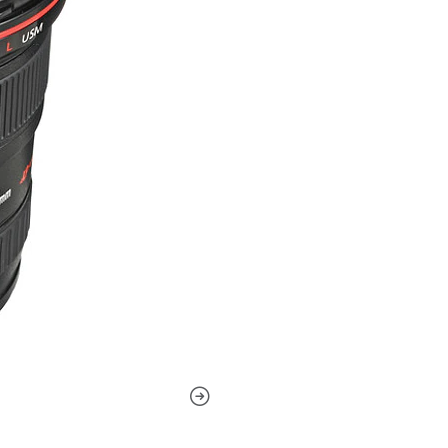
con un diseño óptico sofist
Super UD, junto con tres el
cromáticas y esféricas para l
También se ha aplicado un r
las imágenes fantasma para 
difíciles. Como complemento
también cuenta con un USM 
lograr un rendimiento de en
una anulación de enfoque m
la intemperie para su uso e
El zoom gran angular está d
EF de cuadro completo, sin
proporciona un rango de dis
máxima constante de f/4 man
zoom.Un elemento de vidrio 
franjas de color y las aberr
color.Tres elementos asféric
para mejorar la nitidez y la