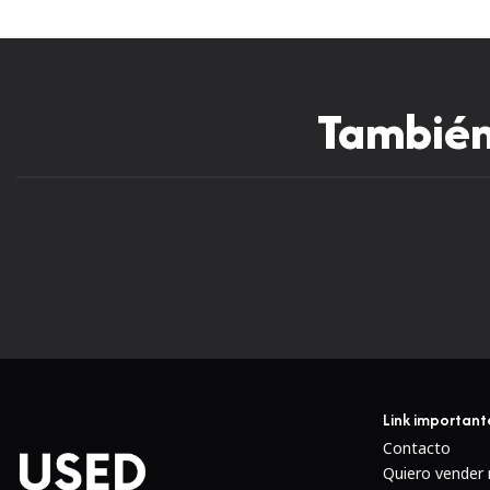
También 
Link important
Contacto
Quiero vender