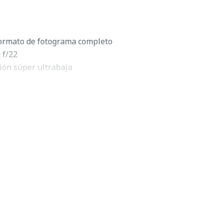
ormato de fotograma completo
 f/22
ión súper ultrabaja
os
pectra
rasónico tipo anillo
ntra la intemperie
de 7 aspas
-40 mm f/4L USM
general
/4L USM
, que abarca un rango gran angular versátil, es un
a serie L con una apertura máxima constante de f/4 junto