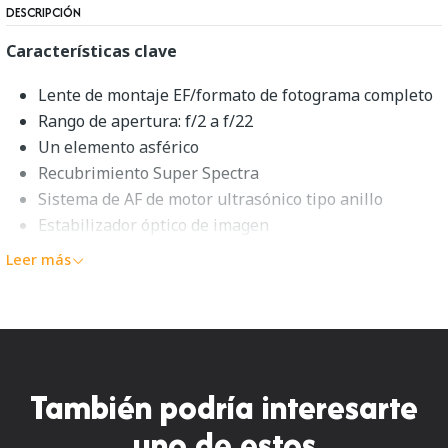
DESCRIPCIÓN
Características clave
Lente de montaje EF/formato de fotograma completo
Rango de apertura: f/2 a f/22
Un elemento asférico
Recubrimiento Super Spectra
Sistema de AF de motor ultrasónico tipo anillo
Estabilizador óptico de imagen
Diafragma redondeado de 8 hojas
Leer más
Descripción general de Canon EF
35mm f/2 IS USM
Un gran angular flexible, el
EF 35mm f/2 IS USM
de
También podría interesarte
Canon
combina la versátil distancia focal con sofisticadas
capacidades de enfoque automático, así como la
uno de estos