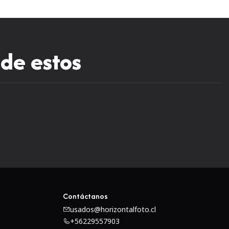
 de estos
Contáctanos
usados@horizontalfoto.cl
+56229557903