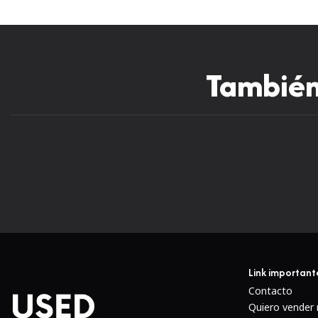
También 
-17%
Link important
Contacto
Quiero vender