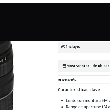
Inicio
Mundo Canon
Canon EF 75-300mm f4-5.6 III - Usado
|
Canon EF 75-300m
DETALLES
📦 Incluye:
Mostrar stock de ubicac
DESCRIPCIÓN
Características clave
Lente con montura EF/f
Rango de apertura: f/4 a