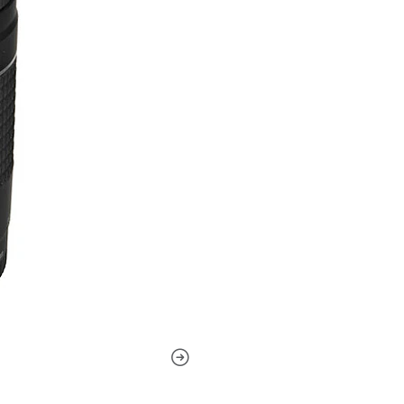
El zoom de teleobjetivo vers
montura EF de cuadro compl
APS-C donde proporciona un 
revestimiento Super Spectra
las imágenes fantasma y los
color cuando se trabaja en 
automático con micromotor 
electromagnético para compl
diafragma de siete aspas co