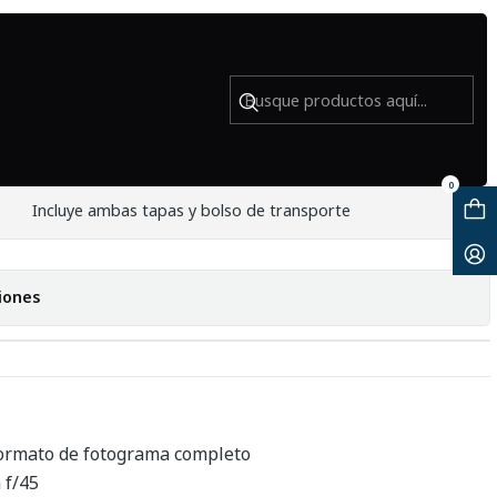
m f4-5.6 III - Usado
0
Incluye ambas tapas y bolso de transporte
iones
ormato de fotograma completo
 f/45