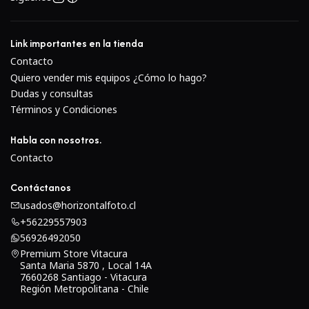
minimizar las imágenes fantasma y los destellos para
lograr un mayor contraste y neutralidad de color cuando
se trabaja en condiciones de iluminación intensa.El
Link importantes en la tienda
sistema de enfoque automático con micromotor de CC es
Contacto
rápido y se combina con un diafragma electromagnético
Quiero vender mis equipos ¿Cómo lo hago?
para complementar la fotografía a velocidades continuas
Dudas y consultas
Términos y Condiciones
rápidas.El diafragma de siete aspas contribuye a una
agradable calidad de bokeh.
Habla con nosotros.
Contacto
Contáctanos
usados@horizontalfoto.cl
+56229557903
56926492050
Premium Store Vitacura
Santa Maria 5870 , Local 14A
7660268 Santiago - Vitacura
Región Metropolitana - Chile