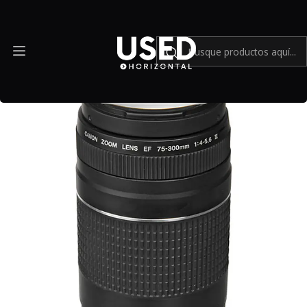
Inicio
Mundo Canon
Lente Canon EF 75-300mm f/4-5.6 III - Usado