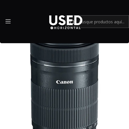
Inicio
Mundo Canon
Canon EF-S 55-250mm f/4-5.6 IS STM - Usado