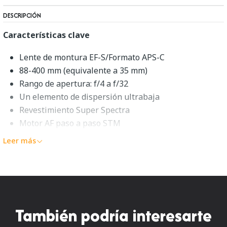
DESCRIPCIÓN
Características clave
Lente de montura EF-S/Formato APS-C
88-400 mm (equivalente a 35 mm)
Rango de apertura: f/4 a f/32
Un elemento de dispersión ultrabaja
Revestimiento Super Spectra
Motor AF paso a paso STM
Estabilizador óptico de imagen
Leer más
Diafragma redondeado de 7 hojas
Descripción general de la Canon
EF-S 55-250mm f/4-5.6 IS STM
También podría interesarte
Adecuado para temas distantes, el
EF-S 55-250mm f/4-5.6
IS STM
es un zoom equivalente a 88-400 mm para