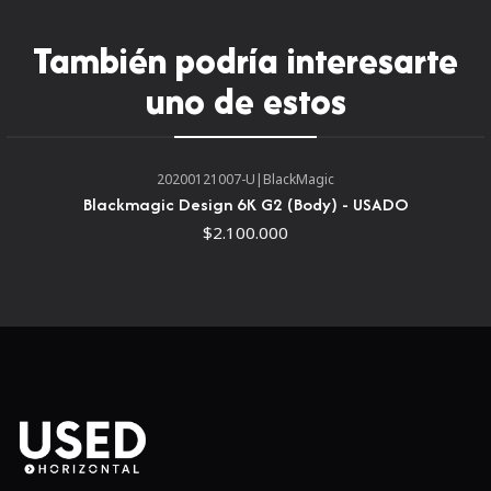
Lente EF-M 15-45 mm f/3.5-6.3 IS STM
Descripción general de Canon
También podría interesarte
M50
uno de estos
La cámara sin espejo EOS M50
negra de
Canon
, que
consta de un conjunto de funciones versátiles que se
20200121007-U
|
BlackMagic
adaptan tanto a las aplicaciones fijas como a las de
Blackmagic Design 6K G2 (Body) - USADO
video.se separa del resto con grabación de video UHD 4K,
$2.100.000
un visor electrónico de alta resolución y Dual Pixel CMOS
AF mejorado con Eye Detection AF. Al utilizar un sensor
CMOS APS-C de 24,1 MP y un procesador de imagen DIGIC
8, el Optimizador automático de iluminación mejorado
ayuda a garantizar una calidad de imagen nítida con bajo
nivel de ruido, junto con una velocidad de disparo de 10
fps y un rango de sensibilidad nativo de ISO 100-25600,
que puede ser ampliado a ISO 51200 para trabajar en
condiciones de poca luz. La combinación de sensor y