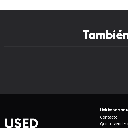
También 
Link important
Contacto
Quiero vender