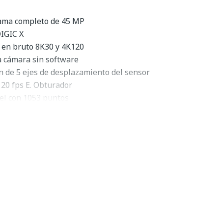
ama completo de 45 MP
IGIC X
s en bruto 8K30 y 4K120
a cámara sin software
n de 5 ejes de desplazamiento del sensor
 20 fps E. Obturador
el con 1053 puntos
a táctil de ángulo variable de 3,2"
on aprendizaje profundo
de memoria CFexpress y SD UHS-II
ciónPara el creador de imágenes profesional que necesita
cidades de vídeo, la cámara sin espejo de fotograma
nta con un sensor CMOS de 45MP de nuevo desarrollo, que