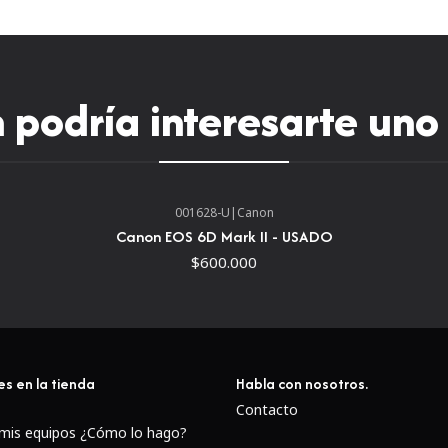
Capacidades de vídeo en
podría interesarte uno
Presentamos la cámara digi
001628-U
|
Canon
Canon EOS 6D Mark II - USADO
$600.000
es en la tienda
Habla con nosotros.
Contacto
 mis equipos ¿Cómo lo hago?