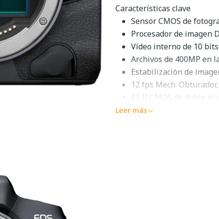
Características clave
Sensor CMOS de fotogr
Procesador de imagen D
Vídeo interno de 10 bit
Archivos de 400MP en l
Estabilización de image
12 fps Mech. Obturador,
AF II CMOS de doble píx
Pantalla LCD con pantall
Leer más
Seguimiento de temas c
Ranuras para tarjetas 
Versatilidad de alta resolu
resolución, velocidad y capa
completo
Canon EOS R5
cue