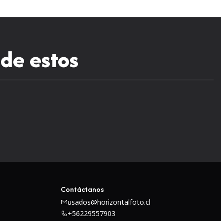
 la EOS R5
 de estos
tal Canon EOS R5
Contáctanos
usados@horizontalfoto.cl
+56229557903