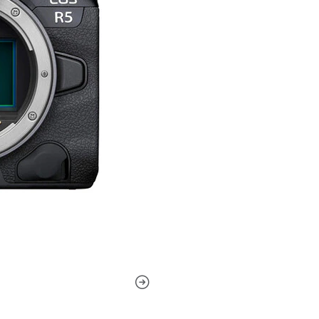
ofrece grabación de vídeo e
mecánico, y es la primera c
desplazamiento de sensor de
¡Lentes Canon EOS R5, R6, RF