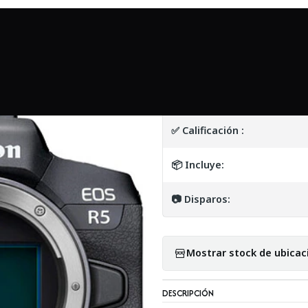
Inicio
Mundo Canon
Canon EOS R5 - USADO
|
Canon EOS R5 -
DETALLES
✅ Calificación :
📦 Incluye:
📷 Disparos:
Mostrar stock de ubicac
DESCRIPCIÓN