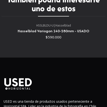
indica el tipo de revestimiento en el anillo del
uno de estos
objetivo frontal. Todas las lentes de 1971
(de hecho, desde principios de la década de 1950 en
adelante) fueron recubiertos de una forma u otra.[1]
HSSLBLDU-U
|
Hasselblad
135 mm f/2,5 SC: la marca para Spectra Coating (SC)
Hasselblad Variogon 140-280mm - USADO
se añadió en 1973
$590.000
USED es una tienda de productos usados perteneciente a
Horizontal SPA. Lider en la industria de la fotografía en Chile