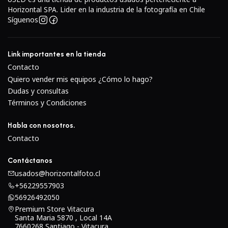
El anillo de enfoque suave y bien amortiguado
Horizontal SPA. Lider en la industria de la fotografía en Chile
permite control creativo total, ideal para fotografía
Síguenos
analógica y adaptaciones a digital.
Especificaciones técnicas
Link importantes en la tienda
Contacto
Montura:
Canon FD
Quiero vender mis equipos ¿Cómo lo hago?
Rango focal:
35–70 mm
Dudas y consultas
Apertura máxima:
f/3.5–4.5
Términos y Condiciones
Apertura mínima:
f/22
Distancia mínima de enfoque:
aprox. 0.5 m
Habla con nosotros.
Enfoque:
Manual
Contacto
Diámetro de filtro:
52 mm
Contáctanos
Construcción:
Compacta y ligera, cuerpo metálico y
usados@horizontalfoto.cl
plástico de alta calidad
+56229557903
56926492050
Premium Store Vitacura
Santa Maria 5870 , Local 14A
7660268 Santiago - Vitacura