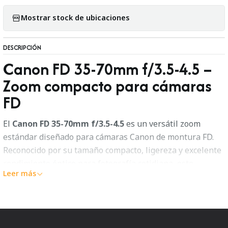
Mostrar stock de ubicaciones
DESCRIPCIÓN
Canon FD 35-70mm f/3.5-4.5 –
Zoom compacto para cámaras
FD
El
Canon FD 35-70mm f/3.5-4.5
es un versátil zoom
estándar diseñado para cámaras Canon de montura FD.
Reconocido por su tamaño compacto, ligereza y excelente
rendimiento óptico para fotografía cotidiana, este
Leer más
objetivo es ideal para usuarios de sistemas analógicos
que buscan practicidad sin sacrificar calidad.
Características destacadas