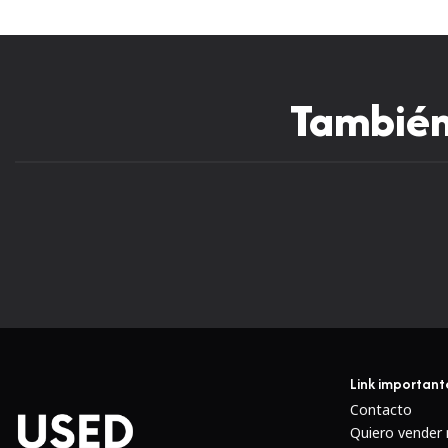
También 
Link important
Contacto
Quiero vender