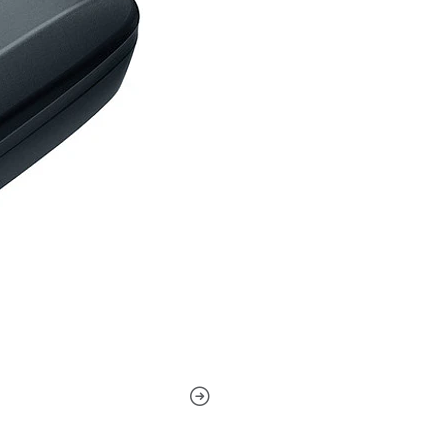
polvo y a la intemperie dism
USB. Para un registro simple
es un complemento ideal par
Diseño robusto y ligeroRegis
elevación, dirección y tiem
las imágenes al dispararPu
brújula electrónica a bordoL
incorporadoUtiliza una bat
alimentación, por lo que no
zapata caliente, terminal US
requieren una actualización
E2. Cuando la EOS 7D se utili
a) la función de geoetiqueta
las funciones de geoetiqueta
Utilidad de mapas; c) la info
automática de la hora no es