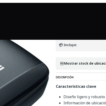
Accesorios
Accesorios en general
Canon GPS Receiver GP-E2 - 
|
Canon GPS Receiv
DETALLES
📦 Incluye:
Mostrar stock de ubicac
DESCRIPCIÓN
Características clave
Diseño ligero y robusto
Información de ubicació