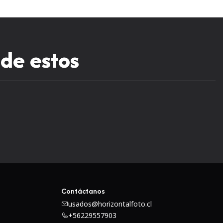
 de estos
Contáctanos
usados@horizontalfoto.cl
+56229557903