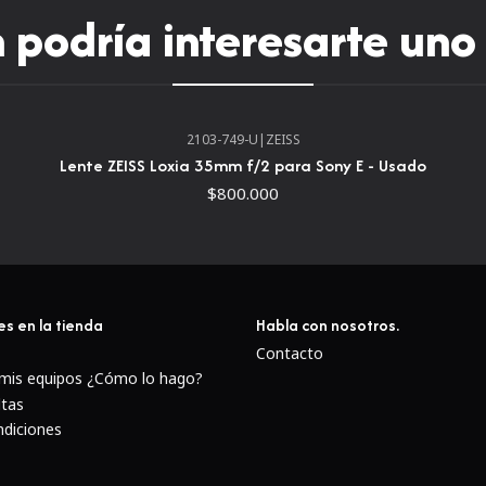
podría interesarte uno
basada en la cámara.
Vídeo:
2103-749-U
|
ZEISS
Lente ZEISS Loxia 35mm f/2 para Sony E - Usado
Dynamic IS está bien ad
$800.000
y reduce el temblor no
graba.
El IS motorizado compe
perceptibles visualment
rango de zoom.
es en la tienda
Habla con nosotros.
Macro (Hybrid) IS minim
Contacto
compensa el movimiento 
 mis equipos ¿Cómo lo hago?
primer plano.
ltas
Active Tripod IS minimi
ndiciones
grabar video mientras s