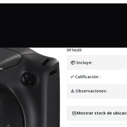
undo Canon
Canon PowerShot SX420 IS - PARA REPARACION O 
|
Canon PowerShot
REPUESTO
DETALLES
📦 Incluye:
✅ Calificación :
⚠️ Observaciones:
Mostrar stock de ubicac