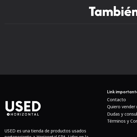
También 
Link important
Contacto
Quiero vender
Dudas y consu
Términos y Co
USED es una tienda de productos usados
perteneciente a Horizontal SPA. Lider en la