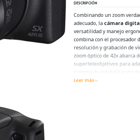
DESCRIPCIÓN
Combinando un zoom verdad
adecuado, la
cámara digita
versatilidad y manejo ergon
combina con el procesador d
resolución y grabación de v
zoom óptico de 42x abarca d
superteleobjetivos para ada
sistema de estabilización de 
como cuando se trabaja en co
Leer más
apariencia de la vibración 
componer imágenes o revisar
trasera de 3.0k-dot de 3,0"
forma inalámbrica directamen
Un sensor de imagen CCD de
imagen DIGIC 4+ para lograr