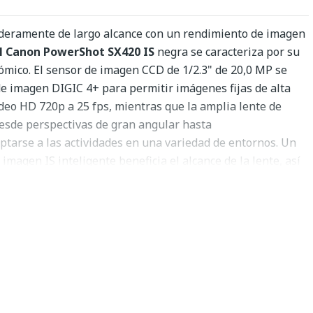
eramente de largo alcance con un rendimiento de imagen
l Canon PowerShot SX420 IS
negra se caracteriza por su
ómico. El sensor de imagen CCD de 1/2.3" de 20,0 MP se
e imagen DIGIC 4+ para permitir imágenes fijas de alta
ídeo HD 720p a 25 fps, mientras que la amplia lente de
esde perspectivas de gran angular hasta
ptarse a las actividades en una variedad de entornos. Un
imagen IS inteligente beneficia el alcance de la lente, así
ndiciones de iluminación difíciles, al minimizar la
de la cámara para obtener imágenes más nítidas. Para
 sus fotos y películas, hay disponible una pantalla LCD
 y el Wi-Fi integrado con NFC permite compartir imágenes de
te a su teléfono inteligente o tableta.
 20,0 MP de 1/2,3" se empareja con el procesador de
 una claridad de imagen notable y sensibilidad a ISO 1600