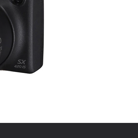
para admitir el trabajo en 
sensor/procesador también 
beneficiarse de trabajar co
de 42x ofrece un rango de l
ángulo amplio hasta perspec
complementa con un versátil
minimiza la apariencia de l
para la grabación de vídeo:
Stills:
Normal IS corrige una 
Panning IS detecta mov
movimientos laterales p
Macro (Hybrid) IS corrig
comúnmente cuando se t
El trípode es una confi
cuando se detecta el uso