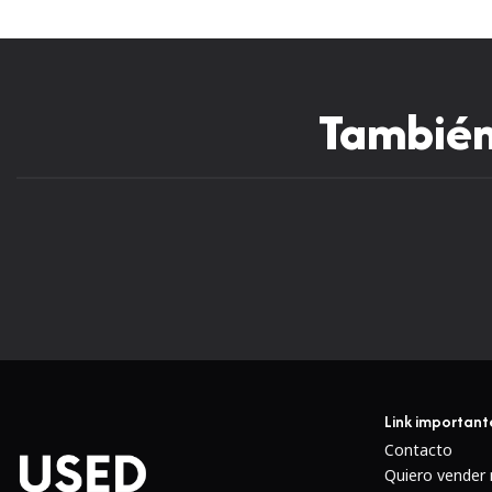
También 
Link important
Contacto
Quiero vender