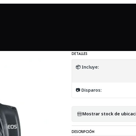
Mundo Canon
Canon Rebel XT con lente EF-S 18-55mm f3.5-5.6 II
|
Canon Rebel XT co
Usado
DETALLES
📦 Incluye:
📷 Disparos:
Mostrar stock de ubicac
DESCRIPCIÓN