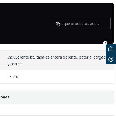
 - Usado
n lente EF-S 18-55mm f3.5-5.6 II -
0
Incluye lente kit, tapa delantera de lente, batería, cargador
y correa
35.207
iones