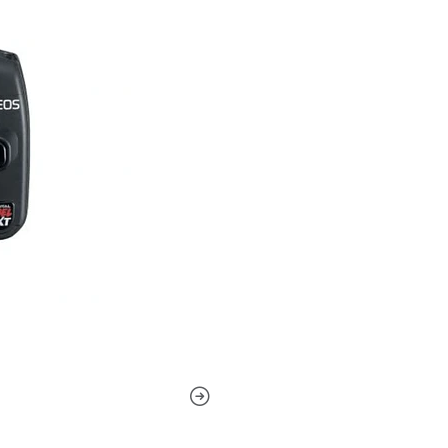
película, creando un ángulo 
de la lente EF. Con un circu
ampliado, el sensor del Digi
de consumo.
Procesador de imágenes Digi
El sensor de la EOS Digital
II, que se ha mejorado en to
la imagen. La información c
de excepcional claridad y r
con el sensor para garantiza
tiempos de escritura rápidos
La réflex digital EOS más pe
Mucho más pequeño que su pr
de alto y solo 2,63" de prof
¡Además, el Digital Rebel XT