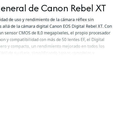
general de Canon Rebel XT
idad de uso y rendimiento de la cámara réflex sin
 allá de la cámara digital Canon EOS Digital Rebel XT. Con
, un sensor CMOS de 8,0 megapíxeles, el propio procesador
n y compatibilidad con más de 50 lentes EF, el Digital
gero y compacto, un rendimiento mejorado en todos los
ácil de su clase, simplificando tareas complejas y
ta en todo momento. Con una simplicidad intuitiva, un
equibilidad sin precedentes, la Digital Rebel XT es la
ra todos.
xeles
enta con el sensor CMOS (Complementary Metal Oxide
píxeles de Canon, que captura imágenes de excepcional
ece la mayor cantidad de píxeles de su clase. Este sensor de
m) tiene la misma relación de 3:2 que las cámaras de