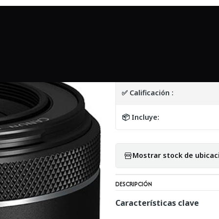
Inicio
Mundo Canon
Canon RF 50mm f/1.8 STM - USADO
|
Canon RF 50mm f
DETALLES
✅ Calificación :
📦 Incluye:
Mostrar stock de ubicac
DESCRIPCIÓN
Características clave