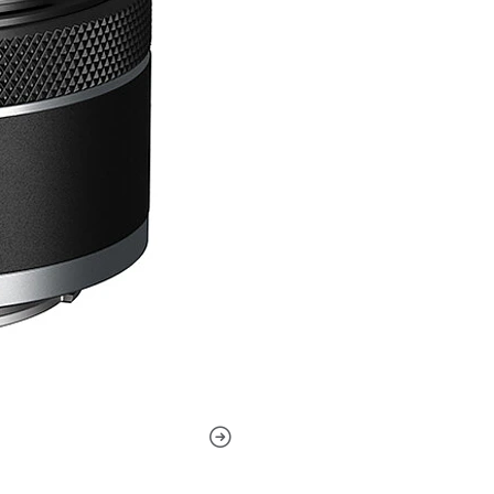
contraste y la precisión de
enfoque automático impresi
enfoque manual a tiempo com
permite ajustar los ajustes
exposición, desde la propia 
El prime de longitud normal
espejo de montura RF de Ca
f/1.8 se adapta al trabajo e
mayor control sobre la pro
precisión (PMo) suprime las 
nitidez y una representación
aplicado a elementos indivi
para un mayor contraste y n
iluminación intensa.El mot
automático rápido, silencios
así como para el disparo.El 
una variedad de ajustes de 