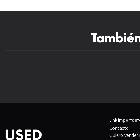
También 
Link important
Contacto
Quiero vender