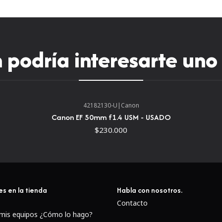
exposición.El diafragma red
bokeh.
podría interesarte uno
42182130-U
|
Canon
Canon EF 50mm f1.4 USM - USADO
$230.000
es en la tienda
Habla con nosotros.
Contacto
 mis equipos ¿Cómo lo hago?