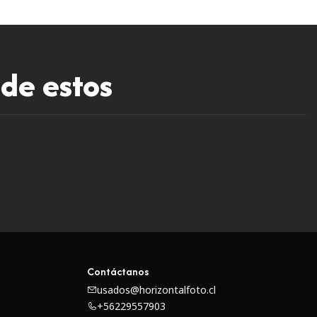
ondeado de siete hojas contribuye a una agradable calidad
 de estos
Contáctanos
usados@horizontalfoto.cl
+56229557903