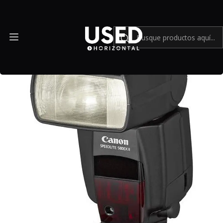
Inicio
Mundo Canon
Canon Speedlite 580EX II - USADO