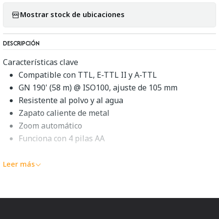
Mostrar stock de ubicaciones
DESCRIPCIÓN
Características clave
Compatible con TTL, E-TTL II y A-TTL
GN 190' (58 m) @ ISO100, ajuste de 105 mm
Resistente al polvo y al agua
Zapato caliente de metal
Zoom automático
Funciona con 4 pilas AA
Leer más
Como el flash de primera línea de
Canon
para el sistema
EOS, el
Speedlite 580EX II
toma las mejores
características de los modelos existentes y agrega una