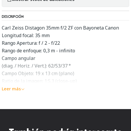
DESCRIPCIÓN
Carl Zeiss Distagon 35mm f/2 ZF con Bayoneta Canon
Longitud focal: 35 mm
Rango Apertura: f / 2 - f/22
Rango de enfoque: 0,3 m - infinito
Campo angular
(diag. / Horiz. / Vert.): 62/53/37 °
Campo Objeto: 19 x 13 cm (plano)
Ratio de la imagen: 1:5.3 (close-up)
Hilo del filtro: M 58 x 0,75
Leer más
Dimensiones
(con tapas): ø 72 mm, longitud 99 mm, con
Peso: 570 g