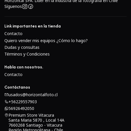
Horizontal SPA. Lider en la industria de la fotografía en Chile
Síguenos
Link importantes en la tienda
Contacto
Quiero vender mis equipos ¿Cómo lo hago?
Dudas y consultas
Términos y Condiciones
Habla con nosotros.
Contacto
Contáctanos
usados@horizontalfoto.cl
+56229557903
56926492050
Premium Store Vitacura
Santa Maria 5870 , Local 14A
7660268 Santiago - Vitacura
Región Metropolitana - Chile