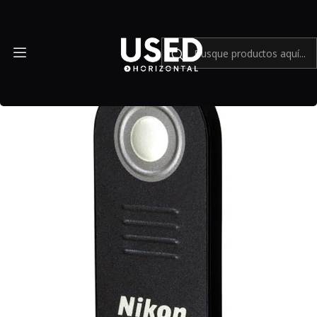
Inicio
Mundo Nikon
Control remoto inalámbrico Nikon ML-L3 - USADO