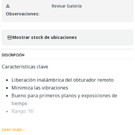
⚠️
Revisar batería
Observaciones:
Mostrar stock de ubicaciones
DESCRIPCIÓN
Características clave
Liberación inalámbrica del obturador remoto
Minimiza las vibraciones
Bueno para primeros planos y exposiciones de
tiempo
Rango: 16'
El
control remoto inalámbrico ML-L3
de
Nikon
es un
Leer más
obturador inalámbrico capaz de activar