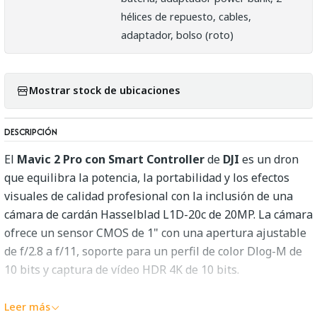
hélices de repuesto, cables,
adaptador, bolso (roto)
Mostrar stock de ubicaciones
DESCRIPCIÓN
El
Mavic 2 Pro con Smart Controller
de
DJI
es un dron
que equilibra la potencia, la portabilidad y los efectos
visuales de calidad profesional con la inclusión de una
cámara de cardán Hasselblad L1D-20c de 20MP. La cámara
ofrece un sensor CMOS de 1" con una apertura ajustable
de f/2.8 a f/11, soporte para un perfil de color Dlog-M de
10 bits y captura de vídeo HDR 4K de 10 bits.
El Mavic 2 Pro utiliza un diseño de cuerpo aerodinámico
Leer más