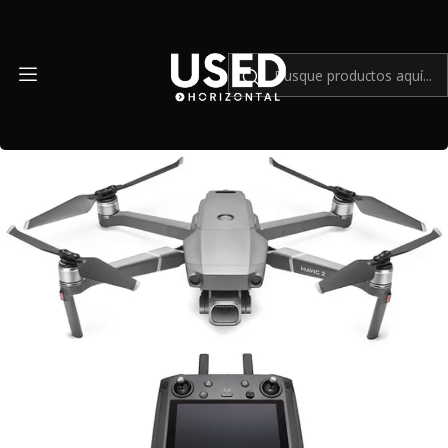
Inicio
Accesorios
Accesorios en general
DJI Mavic 2 Pro con controlador inteligente - Usado