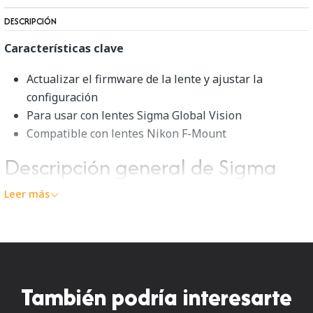
DESCRIPCIÓN
Características clave
Actualizar el firmware de la lente y ajustar la
configuración
Para usar con lentes Sigma Global Vision
Compatible con lentes Nikon F-Mount
Descripción general de Sigma
878306
Leer más
La
base USB de Sigma
le permite conectar sus lentes
Sigma Global Vision a su ordenador para actualizar el
firmware y ajustar los parámetros de ajuste de enfoque
utilizando el software Sigma Optimization Pro.
También podría interesarte
Esta base solo es compatible con los objetivos de la línea