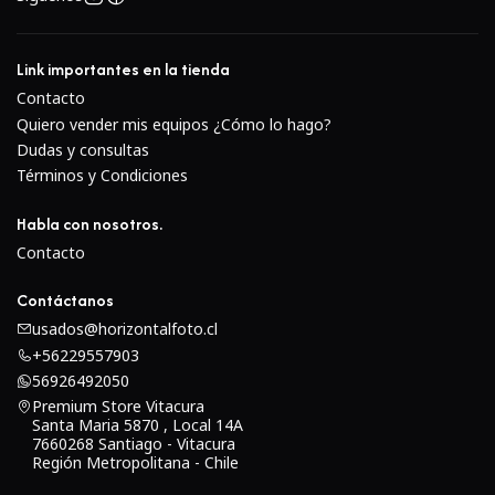
enfoque; la capacidad de restringir las distancias de
enfoque dentro de un rango específico para adaptarse a
Link importantes en la tienda
sus hábitos de disparo personales; y tres modos de
Contacto
estabilizador óptico para adaptarse a la forma en que
Quiero vender mis equipos ¿Cómo lo hago?
está disparando.
Dudas y consultas
Términos y Condiciones
Habla con nosotros.
Contacto
Contáctanos
usados@horizontalfoto.cl
+56229557903
56926492050
Premium Store Vitacura
Santa Maria 5870 , Local 14A
7660268 Santiago - Vitacura
Región Metropolitana - Chile