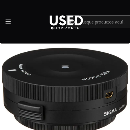
Inicio
Accesorios
Accesorios en general
Dock SIGMA USB UD-01 NA para Nikon - Usado