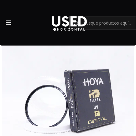
Inicio
Accesorios
Accesorios en general
Filtro HOYA UV 77mm - Usado