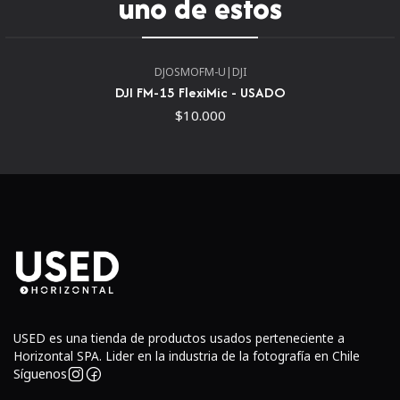
uno de estos
Detalles
Número guía: 33' / 10m, ISO 100
DJOSMOFM-U
|
DJI
Adecuado para todas las cámaras DSLR con zapato
DJI FM-15 FlexiMic - USADO
caliente estándar, como Canon, Nikon, Pentax, Olympus,
$10.000
etc.
Acepta un paquete de alimentación externo para
acortar el tiempo de reciclaje y mejorar la capacidad de
flash
Control de salida de potencia de 5 pasos: 1/16, 1/8, 1/4,
1/2, 1/1
Incluye seis anillos adaptadores de lente: 49mm,
52mm, 55mm, 58mm, 62mm, 67mm
Protección contra sobretemperaciones
USED es una tienda de productos usados perteneciente a
Horizontal SPA. Lider en la industria de la fotografía en Chile
Síguenos