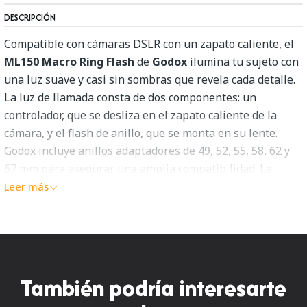
DESCRIPCIÓN
Compatible con cámaras DSLR con un zapato caliente, el
ML150 Macro Ring Flash
de
Godox
ilumina tu sujeto con
una luz suave y casi sin sombras que revela cada detalle.
La luz de llamada consta de dos componentes: un
controlador, que se desliza en el zapato caliente de la
cámara, y el flash de anillo, que se monta en su lente.
Godox incluye anillos adaptadores de 49, 52, 55, 58, 62 y
67 mm para asegurar una amplia compatibilidad. La
unidad de control es el "powerpack" del sistema. La
Leer más
unidad manual puede regular la intensidad de la luz en
pasos 1/16, 1/8, 1/4, 1/2 y 1/1 y recicla en 1 a 2 segundos
alimentados con cuatro baterías AA que le dan de 300 a
1000 destellos. La unidad de control también acepta
paquetes de alimentación externos para acortar los
También podría interesarte
tiempos de reciclaje y aumentar la capacidad del flash.