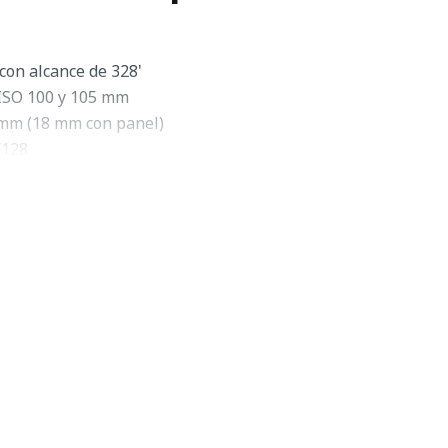
con alcance de 328'
 ISO 100 y 105 mm
 mm (18 mm con panel)
/128
a 270°
vo óptico
es segundos
 de series de flashes
puertos de alimentación de alta tensión
erías AA