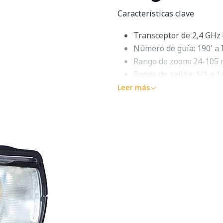
Características clave
Transceptor de 2,4 GHz 
Número de guía: 190' a
Rango de zoom: 24-105
Rango de salida: 1/1 a 1
Inclina de -7 a 90° y gir
Leer más
Funcionalidad del escla
Tiempo de reciclaje: tr
Multimodo para disparos
Sincronización de PC y 
Funciona con cuatro bat