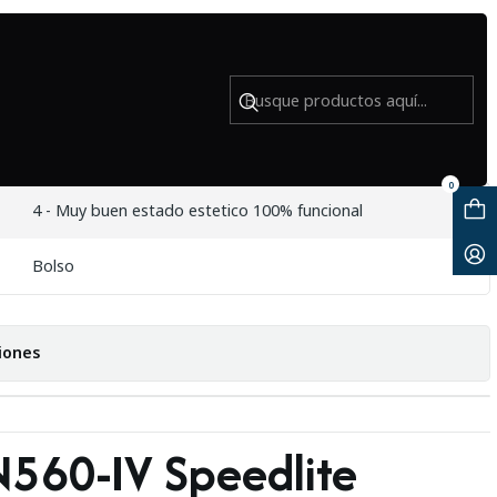
te - USADO
560-IV Speedlite - USADO
0
4 - Muy buen estado estetico 100% funcional
Bolso
iones
560-IV Speedlite