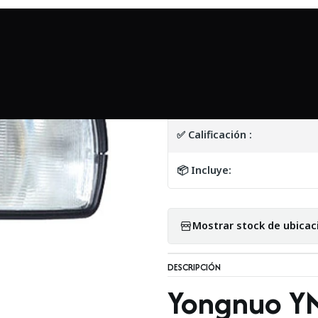
esorios
Equipos de iluminación
Flash Yongnuo YN560-IV Speedli
|
Flash Yongnuo YN
DETALLES
✅ Calificación :
📦 Incluye:
Mostrar stock de ubicac
DESCRIPCIÓN
Yongnuo YN