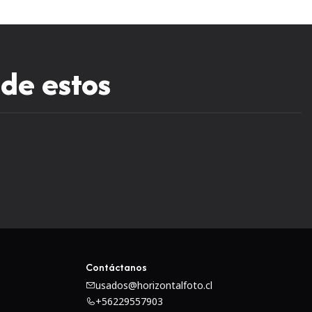
 de estos
Contáctanos
usados@horizontalfoto.cl
+56229557903