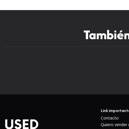
También 
Link important
Contacto
Quiero vender