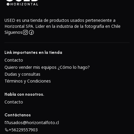
Pantalla táctil LCD de
3.0” y 1.04m puntos
.
Grabación de video en
UHD 4K/30p y Full HD
USED es una tienda de productos usados perteneciente a
1080/60p
.
Horizontal SPA. Lider en la industria de la fotografía en Chile
Sistema AF híbrido con
325 puntos
(detección de fase
Síguenos
y contraste).
Visor electrónico OLED de
2.36m puntos
.
Disparo en ráfaga hasta
8 fps
.
Link importantes en la tienda
Conectividad
Wi-Fi y Bluetooth
para transferencia y
Contacto
control remoto.
Quiero vender mis equipos ¿Cómo lo hago?
Dudas y consultas
Cuerpo compacto, ligero y de diseño clásico.
Términos y Condiciones
Color:
Negro
.
Habla con nosotros.
Contacto
Contáctanos
usados@horizontalfoto.cl
+56229557903