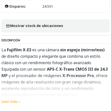
📷 Disparos:
24.551
Mostrar stock de ubicaciones
DESCRIPCIÓN
La
Fujifilm X-E3
es una cámara
sin espejo (mirrorless)
de diseño compacto y elegante que combina un estilo
clásico con un rendimiento fotográfico avanzado.
Equipada con un sensor
APS-C X-Trans CMOS III de 24.3
MP
y el procesador de imágenes
X-Processor Pro
, ofrece
imágenes de alta resolución con gran rango dinámico,
excelente reproducción de color y un rendimiento
sobresaliente en condiciones de poca luz.
Leer más
El sistema de
enfoque automático híbrido
con 325