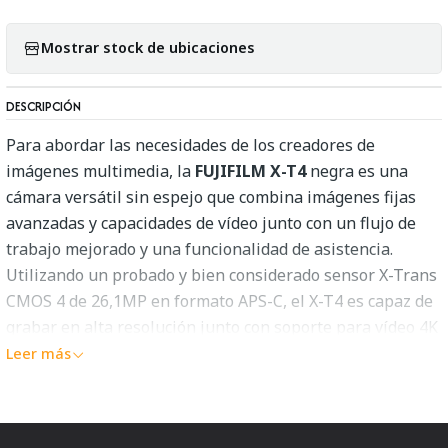
Mostrar stock de ubicaciones
DESCRIPCIÓN
Para abordar las necesidades de los creadores de
imágenes multimedia, la
FUJIFILM X-T4
negra es una
cámara versátil sin espejo que combina imágenes fijas
avanzadas y capacidades de vídeo junto con un flujo de
trabajo mejorado y una funcionalidad de asistencia.
Utilizando un probado y bien considerado sensor X-Trans
CMOS 4 de 26,1MP en formato APS-C, el X-T4 es capaz de
grabar en alta resolución junto con soporte para vídeo 4K
DCI/UHD a 60 fps, grabación Full HD de hasta 240 fps,
Leer más
sensibilidad desde ISO 160-12800 y disparo continuo de
hasta 15 fps con el obturador mecánico. El diseño BSI del
sensor ofrece un ruido reducido y una mayor claridad