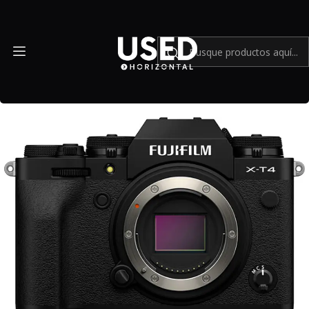
Inicio
Mundo Fujifilm
FUJIFILM X-T4 con caja original y accesorios - Usado