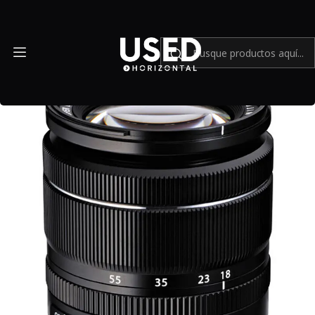
Inicio
Mundo Fujifilm
FUJIFILM XF 18-55mm f/2.8-4 R LM OIS - USADO