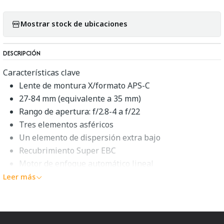
Mostrar stock de ubicaciones
DESCRIPCIÓN
Características clave
Lente de montura X/formato APS-C
27-84 mm (equivalente a 35 mm)
Rango de apertura: f/2.8-4 a f/22
Tres elementos asféricos
Un elemento de dispersión extra bajo
Recubrimiento Super EBC
Motor de enfoque automático lineal
Estabilización óptica de imagen
Leer más
Diafragma redondeado de 7 cuchillas
Combinando versatilidad, velocidad y un diseño elegante,