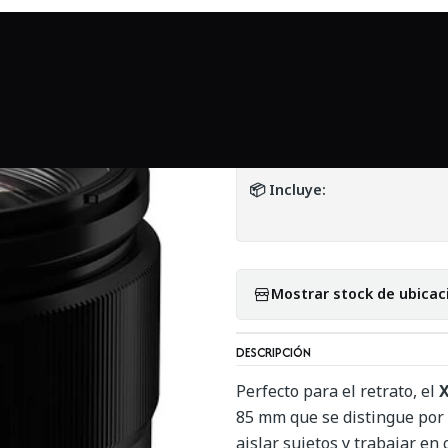
Inicio
Mundo Fujifilm
FUJIFILM XF 56mm f/1.2 R - Usado
|
FUJIFILM XF 56mm
DETALLES
📦 Incluye:
Mostrar stock de ubicac
DESCRIPCIÓN
Perfecto para el retrato, el
X
85 mm que se distingue por
aislar sujetos y trabajar en