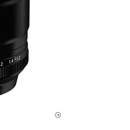
Dos elementos de dispersión 
cromáticas para proporcionar
El revestimiento Super EBC 
destello de la lente y las i
del color cuando se trabaja 
El diseño de enfoque intern
silencioso que beneficia tan
El diafragma redondeado de 
desenfocada para beneficiar
campo poco profunda.