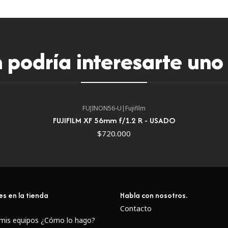
podría interesarte uno
FUJINON56-U
|
Fujifilm
FUJIFILM XF 56mm f/1.2 R - USADO
$720.000
es en la tienda
Habla con nosotros.
Contacto
 mis equipos ¿Cómo lo hago?