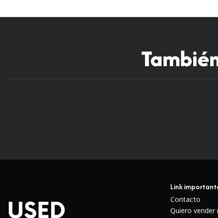
También 
Link important
Contacto
Quiero vender