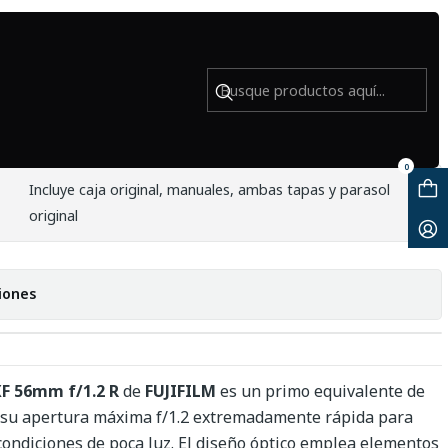
 f/1.2 R - Usado
0
Incluye caja original, manuales, ambas tapas y parasol
original
iones
F 56mm f/1.2 R
de
FUJIFILM
es un primo equivalente de
 su apertura máxima f/1.2 extremadamente rápida para
 condiciones de poca luz. El diseño óptico emplea elementos