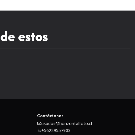
 de estos
Contáctanos
usados@horizontalfoto.cl
+56229557903