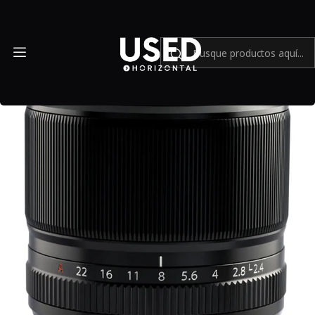
Inicio
Mundo Fujifilm
FUJIFILM XF 60mm f/2.4 R Macro - USADO