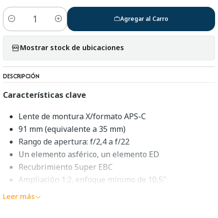
Agregar al Carro
Cantidad
Mostrar stock de ubicaciones
DESCRIPCIÓN
Características clave
Lente de montura X/formato APS-C
91 mm (equivalente a 35 mm)
Rango de apertura: f/2,4 a f/22
Un elemento asférico, un elemento ED
Recubrimiento Super EBC
Ampliación 1:2, enfoque mínimo de 10,5"
Diafragma redondeada de 9 lamas
Leer más
Descripción general de la macro