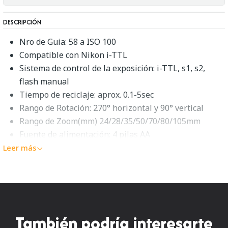
DESCRIPCIÓN
Nro de Guia: 58 a ISO 100
Compatible con Nikon i-TTL
Sistema de control de la exposición: i-TTL, s1, s2,
flash manual
Tiempo de reciclaje: aprox. 0.1-5sec
Rango de Rotación: 270° horizontal y 90° vertical
Rango de Zoom(mm) 24/28/35/50/70/80/105mm
Fuente de alimentación: 4 pilas AA
Tamaño: 83 x 154 x 112 mm
Leer más
Peso: 540 g
Flash Godox Tt680 Ttl Para Nikon
EL flash de cámara Godox ThinkLite tt680n es compatible
También podría interesarte
con las cámaras Nikon y es compatible con flash