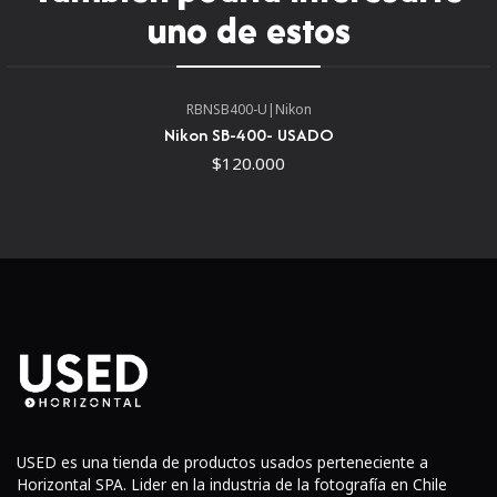
automático Canon i-TTL. que soporta multi función /
uno de estos
estroboscópica flash, así como de auto y función de zoom
manual con una cobertura del flash, de 24 a 105 mm. Con
este flash compatibles i-TTL, disparar será más simple
RBNSB400-U
|
Nikon
Usted puede lograr fácilmente una exposición correcta
Nikon SB-400- USADO
con flash, incluso en un complejo entorno de iluminación
$120.000
cambiante.
USED es una tienda de productos usados perteneciente a
Horizontal SPA. Lider en la industria de la fotografía en Chile