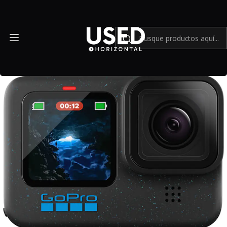
Inicio
Cámaras compactas
GoPro HERO12 Black - USADO