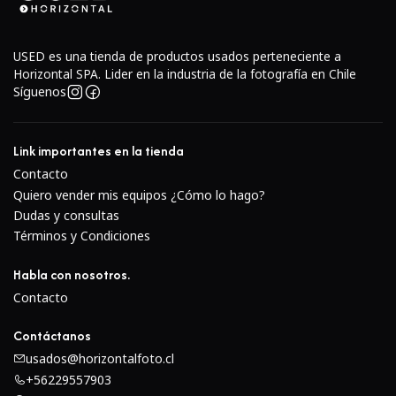
USED es una tienda de productos usados perteneciente a
Horizontal SPA. Lider en la industria de la fotografía en Chile
Síguenos
Imágenes HDR de alta calidadHDR habilitado para los
modos de vídeo (5.3K y 4K) y foto para representar más
detalles en tus sombras y luces. Captura vídeo de hasta
Link importantes en la tienda
5,3K60 o fotos RAW de hasta 27MP con detalles nítidos y
Contacto
calidad de imagen cinematográfica. Incluso puedes tomar
Quiero vender mis equipos ¿Cómo lo hago?
Dudas y consultas
24,7MP de tus vídeos usando la aplicación Quik. Graba
Términos y Condiciones
2.7K de vídeo a una velocidad de 240 fotogramas para
reproducirlos a cámara lenta de 8x.
Habla con nosotros.
Contacto
Contáctanos
usados@horizontalfoto.cl
+56229557903