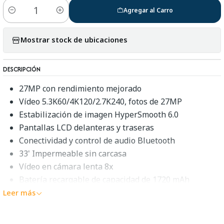
Agregar al Carro
Cantidad
Mostrar stock de ubicaciones
DESCRIPCIÓN
27MP con rendimiento mejorado
Vídeo 5.3K60/4K120/2.7K240, fotos de 27MP
Estabilización de imagen HyperSmooth 6.0
Pantallas LCD delanteras y traseras
Conectividad y control de audio Bluetooth
33' Impermeable sin carcasa
Vídeo en cámara lenta 8x
Batería recargable de capacidad de 1720 mAh
Leer más
Un impulso en la duración y estabilidad de la bateríaSi
bien la
GoPro HERO12 Black
cuenta con un hardware