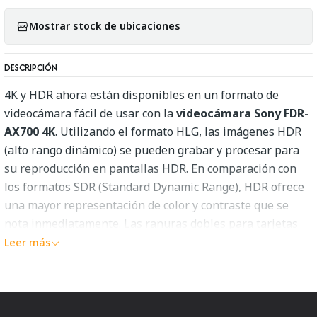
Mostrar stock de ubicaciones
DESCRIPCIÓN
4K y HDR ahora están disponibles en un formato de
videocámara fácil de usar con la
videocámara Sony FDR-
AX700 4K
. Utilizando el formato HLG, las imágenes HDR
(alto rango dinámico) se pueden grabar y procesar para
su reproducción en pantallas HDR. En comparación con
los formatos SDR (Standard Dynamic Range), HDR ofrece
una mayor representación de color y contraste que se
nota inmediatamente. Las ranuras dobles para tarjetas
SD, una pantalla LCD y un visor, controles manuales, un
Leer más
rango de zoom de 12x y un cómodo factor de forma hacen
de la AX700 una cámara versátil para cualquier cosa,
desde eventos familiares hasta cine profesional y
videografía.