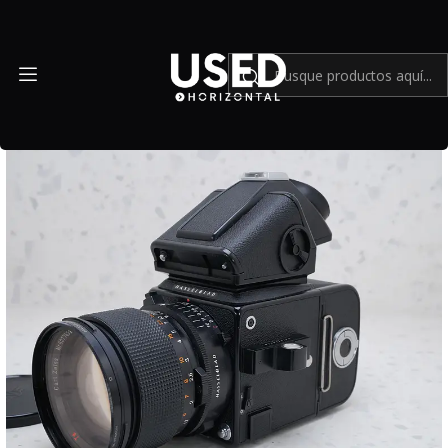
Inicio
Cámaras y lentes análogos
Hasselblad 2000FC + lente 110mm + Zeiss distagon C 50mm +
visor Hasselblad PM5 - USADO