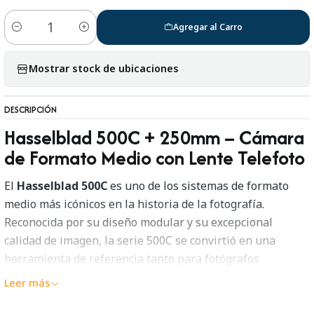
Agregar al Carro
Cantidad
Mostrar stock de ubicaciones
DESCRIPCIÓN
Hasselblad 500C + 250mm – Cámara
de Formato Medio con Lente Telefoto
El
Hasselblad 500C
es uno de los sistemas de formato
medio más icónicos en la historia de la fotografía.
Reconocida por su diseño modular y su excepcional
calidad de imagen, la serie 500C se convirtió en una
herramienta de referencia tanto para fotógrafos
profesionales como para entusiastas que buscan el
Leer más
máximo detalle y fidelidad en sus imágenes.