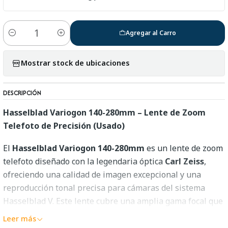
Agregar al Carro
Cantidad
Mostrar stock de ubicaciones
DESCRIPCIÓN
Hasselblad Variogon 140-280mm – Lente de Zoom
Telefoto de Precisión (Usado)
El
Hasselblad Variogon 140-280mm
es un lente de zoom
telefoto diseñado con la legendaria óptica
Carl Zeiss
,
ofreciendo una calidad de imagen excepcional y una
reproducción tonal precisa para cámaras del sistema
Hasselblad V. Este lente cubre una amplia gama focal que
permite capturar desde retratos comprimidos hasta
Leer más
escenas a distancia con una nitidez sobresaliente.