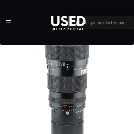
Inicio
Cámaras y lentes análogos
Hasselblad Variogon 140-280mm - USADO