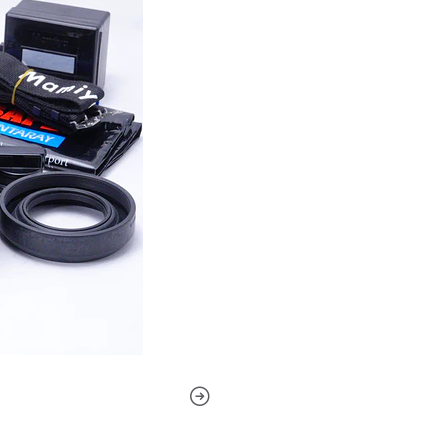
en 1/8 de segundo. Los engr
Drive Grip WG401. Este aga
obturador de la hoja y permi
Características especiales 
1. Área de imagen aproxima
El tamaño de la imagen de 
por lo tanto, produce resul
para ser visto sin lupa y su
lado corto) coincide con el 
en la fotografía y el uso in
máxima utilización de la pel
respectivamente)
2. Cuerpo de cámara resistent
Mamiya fue pionera en el si