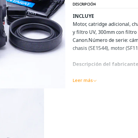
DESCRIPCIÓN
INCLUYE
Motor, catridge adicional, c
y filtro UV, 300mm con filtr
Canon.Número de serie: cám
chasis (SE1544), motor (SF11
Descripción del fabricant
Mamiya fue pionera en el fo
Leer más
réflex 645 del mundo en 1975
incorpora los últimos avance
también se ha modernizado 
El 645 PRO TL tiene un temp
que también facilitará las e
para obturadores de hojas e