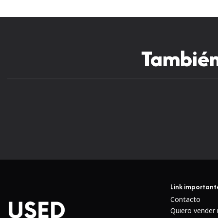
También 
Link important
Contacto
Quiero vender