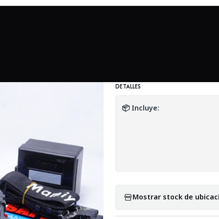
 análogos
KIT Mamiya 645 Pro TL con lente 80mm f2.8, 300mm f5
|
KIT Mamiya 645 
f5.6 y accesorios
DETALLES
📦 Incluye:
Mostrar stock de ubicac