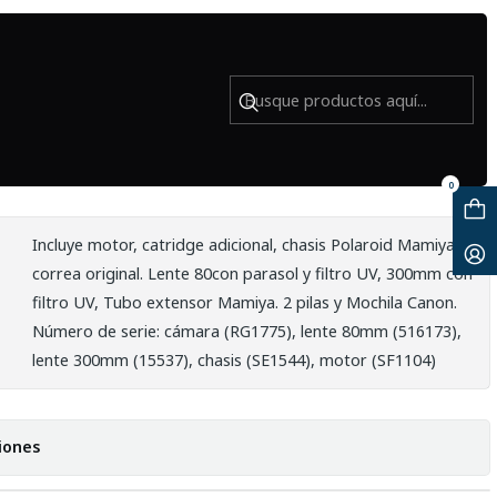
.6 y accesorios - Usado
Pro TL con lente 80mm f2.8, 300mm
 - Usado
0
Incluye motor, catridge adicional, chasis Polaroid Mamiya,
correa original. Lente 80con parasol y filtro UV, 300mm con
filtro UV, Tubo extensor Mamiya. 2 pilas y Mochila Canon.
Número de serie: cámara (RG1775), lente 80mm (516173),
lente 300mm (15537), chasis (SE1544), motor (SF1104)
iones