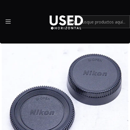
Inicio
Accesorios
Accesorios en general
Kit tapa Cuerpo y tapa trasera Lente Nikon modelo antiguo
(Mount F) - Usado