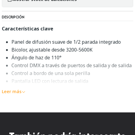
DESCRIPCIÓN
Características clave
Panel de difusión suave de 1/2 parada integrado
Bicolor, ajustable desde 3200-5600K
Ángulo de haz de 110°
Control DMX a través de puertos de salida y de salida
Control a bordo de una sola perilla
Pantalla LED con lectura de salida
LED de alto CRI
Leer más
Sistema de refrigeración de ventilador activo con
interruptor
Yugo con pasador combinado de 5/8" y 1-1/8"
Acepta entrada de 100-220 VCA
Descripción general de ikan