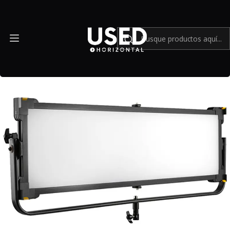
Inicio
Accesorios
Equipos de iluminación
Led Ikan Lyra LBX40 Panel suave 1 x 4 Luz - Usado