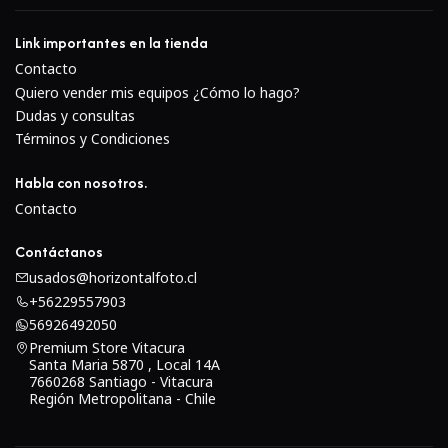
automático ofrece un control de enfoque manual a tiempo
completo junto con una distancia de enfoque mínima de
Link importantes en la tienda
30cm.
Contacto
Quiero vender mis equipos ¿Cómo lo hago?
Dudas y consultas
Términos y Condiciones
Habla con nosotros.
Contacto
Contáctanos
usados@horizontalfoto.cl
+56229557903
56926492050
Premium Store Vitacura
Santa Maria 5870 , Local 14A
7660268 Santiago - Vitacura
Región Metropolitana - Chile