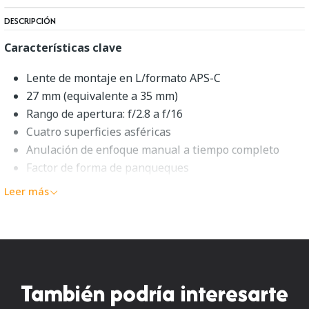
DESCRIPCIÓN
Características clave
Lente de montaje en L/formato APS-C
27 mm (equivalente a 35 mm)
Rango de apertura: f/2.8 a f/16
Cuatro superficies asféricas
Anulación de enfoque manual a tiempo completo
Factor de forma de panqueques
Leica Elmarit-TL 18 mm f/2.8
Leer más
ASPH. DESCRIPCIÓN
Un objetivo especialmente compacto, el
Elmarit-TL
negro
de
18 mm f/2.8 ASPH.
es un primer gran angular
También podría interesarte
equivalente a 27 mm diseñado para cámaras sin espejo
Leica
de montura L de formato APS-C. Su factor de forma