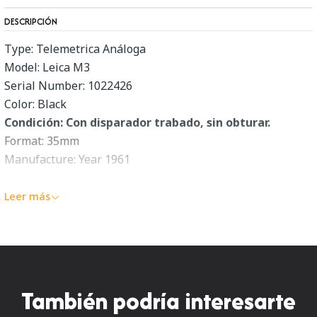
DESCRIPCIÓN
Type: Telemetrica Análoga
Model: Leica M3
Serial Number: 1022426
Color: Black
Condición: Con disparador trabado, sin obturar.
Format: 35mm
Manufacture: Year 1961
Incluye estuche Leitz
Leer más
También podría interesarte