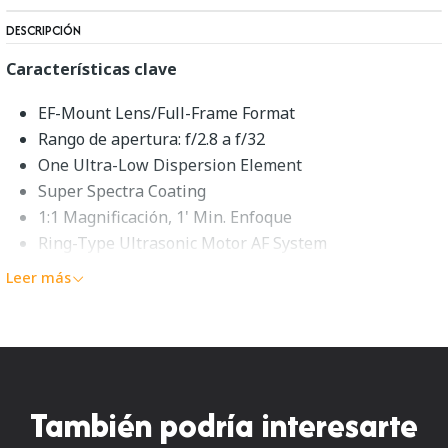
DESCRIPCIÓN
Características clave
EF-Mount Lens/Full-Frame Format
Rango de apertura: f/2.8 a f/32
One Ultra-Low Dispersion Element
Super Spectra Coating
1:1 Magnificación, 1' Min. Enfoque
Ring-Type Ultrasonic Motor AF System
Sistema de enfoque flotante interno
Leer más
Límite de rango de enfoque
Rounded 8-Blade Diaphragm
Canon EF 100mm f/2.8 Macro
USM Overview
También podría interesarte
Optimizado para el rodaje de cerca, el
EF 100mm f/2.8