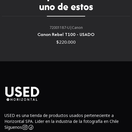
uno de estos
especiales. La anulación de enfoque manual a tiempo
completo permite un enfoque manual preciso incluso
cuando está en modo AF.
72001187-U
|
Canon
La apertura máxima rápida f/1.4 es efectiva en disparos
Canon Rebel T100 - USADO
con poca luz y permite un control de poca profundidad de
$220.000
campo.Un motor de enfoque automático ultrasónico
(USM) proporciona una acción de enfoque automático
precisa, rápida y silenciosa.La anulación de enfoque
manual a tiempo completo permite un control de enfoque
manual preciso en todo momento, incluso en modo de
enfoque automático.Un elemento de lente asférica reduce
las aberraciones y los recubrimientos de lente Super
Spectra optimizados minimizan las imágenes fantasma y
las destellos.
USED es una tienda de productos usados perteneciente a
Horizontal SPA. Lider en la industria de la fotografía en Chile
Síguenos