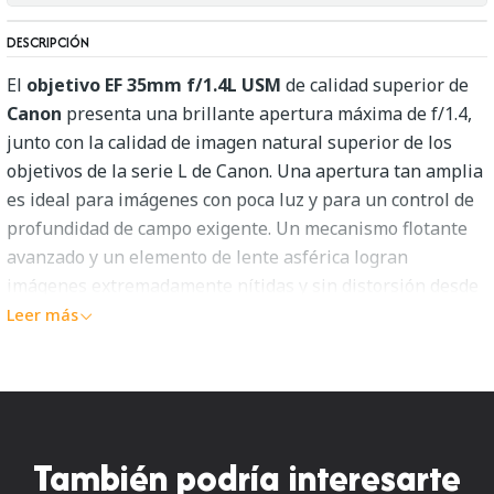
DESCRIPCIÓN
El
objetivo EF 35mm f/1.4L USM
de calidad superior de
Canon
presenta una brillante apertura máxima de f/1.4,
junto con la calidad de imagen natural superior de los
objetivos de la serie L de Canon. Una apertura tan amplia
es ideal para imágenes con poca luz y para un control de
profundidad de campo exigente. Un mecanismo flotante
avanzado y un elemento de lente asférica logran
imágenes extremadamente nítidas y sin distorsión desde
el infinito hasta su distancia de disparo más cercana de
Leer más
1,0'. Con un motor de enfoque automático ultrasónico
(USM) tipo anillo y un enfoque trasero, el enfoque
automático es rápido y prácticamente silencioso. Un
anillo de enfoque ancho proporciona un enfoque manual
cómodo, y el anillo de filtro permanece estacionario para
También podría interesarte
facilitar su uso con polarizadores y otros filtros de efectos