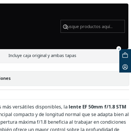
ado
0mm f1.8 STM con caja - Usado
0
Incluye caja original y ambas tapas
iones
s más versátiles disponibles, la
lente EF 50mm f/1.8 STM
incipal compacto y de longitud normal que se adapta bien al
 apertura máxima f/1.8 beneficia al trabajar en condiciones
ambién ofrece un mayor control sobre la profundidad de