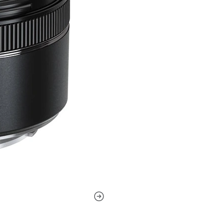
también está disponible la 
físico rediseñado incorpora
como un anillo de enfoque 
diafragma redondeado de sie
enfoque que beneficia el us
de enfoque selectivas.