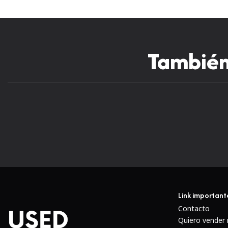
También 
Link important
Contacto
Quiero vender