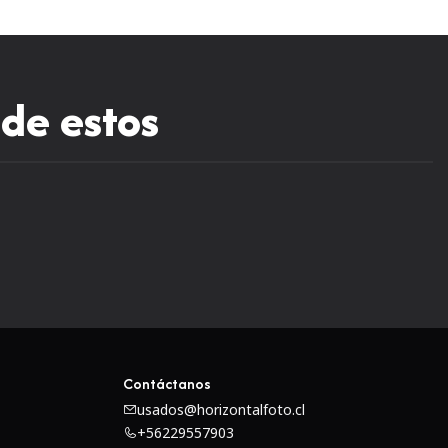
 de estos
Contáctanos
usados@horizontalfoto.cl
+56229557903