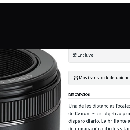
cio
Mundo Canon
Lente Canon EF 50mm f1.8 STM con caja - Us
|
Lente Canon EF 5
DETALLES
📦 Incluye:
Mostrar stock de ubicac
DESCRIPCIÓN
Una de las distancias focale
de
Canon
es un objetivo pr
disparo diario. La brillante
de iluminación difíciles y t