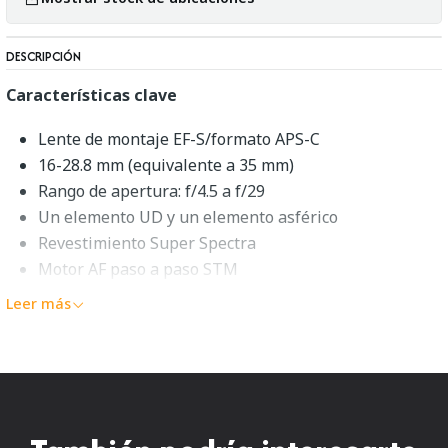
DESCRIPCIÓN
Características clave
Lente de montaje EF-S/formato APS-C
16-28.8 mm (equivalente a 35 mm)
Rango de apertura: f/4.5 a f/29
Un elemento UD y un elemento asférico
Revestimiento Super Spectra
Motor AF paso a paso STM
Estabilizador óptico de imagen
Leer más
Diafragma redondeado de 7 hojas
Descripción general de Canon
EF-S 10-18mm f/4.5-5.6 IS STM
Un zoom gran angular flexible en un formato compacto, el