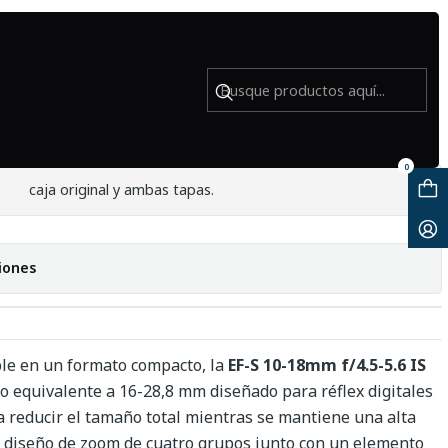
Usado
 10-18mm f/4.5-5.6 IS STM - Usado
0
caja original y ambas tapas.
iones
ble en un formato compacto, la
EF-S 10-18mm f/4.5-5.6 IS
vo equivalente a 16-28,8 mm diseñado para réflex digitales
 reducir el tamaño total mientras se mantiene una alta
n diseño de zoom de cuatro grupos junto con un elemento