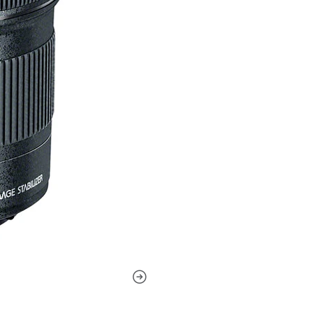
individuales para minimizar
contraste y neutralidad de 
fuertes.Un estabilizador óp
agitación de la cámara medi
permitir mejor el trabajo en
más lentas.Un motor de AF 
casi silencioso que se comp
avanzados de AF y una CPU d
Además, también está dispo
completo.El diafragma redon
fuera de enfoque que benefi
técnicas de enfoque selectiv