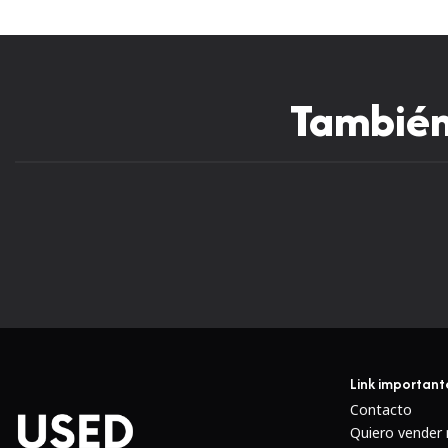
También 
Link important
Contacto
Quiero vender