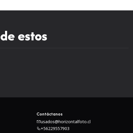
 de estos
Contáctanos
usados@horizontalfoto.cl
+56229557903