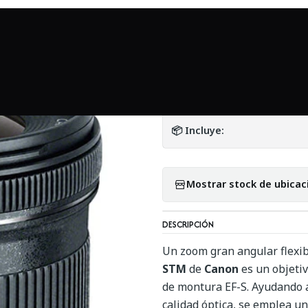
o
Mundo Canon
Lente Canon EF-S 10-18mm f/4.5-5.6 IS STM - 
|
Lente Canon EF-S
DETALLES
📦 Incluye:
Mostrar stock de ubicac
DESCRIPCIÓN
Un zoom gran angular flexi
STM
de
Canon
es un objeti
de montura EF-S. Ayudando a
calidad óptica, se emplea u